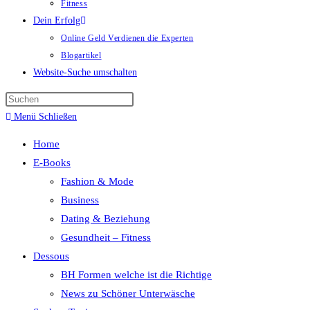
Fitness
Dein Erfolg
Online Geld Verdienen die Experten
Blogartikel
Website-Suche umschalten
Menü
Schließen
Home
E-Books
Fashion & Mode
Business
Dating & Beziehung
Gesundheit – Fitness
Dessous
BH Formen welche ist die Richtige
News zu Schöner Unterwäsche